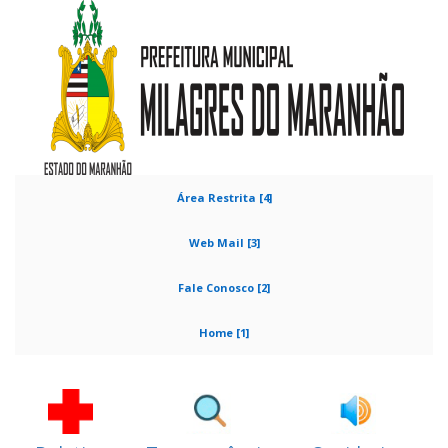
Área Restrita [4]
Web Mail [3]
Fale Conosco [2]
Home [1]