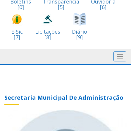
Boletins
Transparência
Ouvidoria
[0]
[5]
[6]
E-Sic
Licitações
Diário
[7]
[8]
[9]
Toggl
navig
Secretaria Municipal De Administração