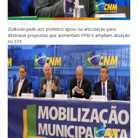
08/07/2026
Ziulkoski pede aos prefeitos apoio na articulação para
destravar propostas que aumentam FPM e ampliam atuação
no STF