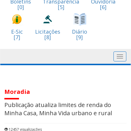
Boletins
Transparência
Ouvidoria
[0]
[5]
[6]
E-Sic
Licitações
Diário
[7]
[8]
[9]
Toggl
navig
Moradia
Publicação atualiza limites de renda do
Minha Casa, Minha Vida urbano e rural
12457 visualizações