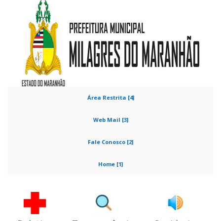
Área Restrita [4]
Web Mail [3]
Fale Conosco [2]
Home [1]