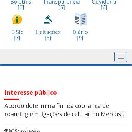
Boletins
Transparência
Ouvidoria
[0]
[5]
[6]
E-Sic
Licitações
Diário
[7]
[8]
[9]
Toggl
navig
Interesse público
Acordo determina fim da cobrança de
roaming em ligações de celular no Mercosul
6310 visualizações