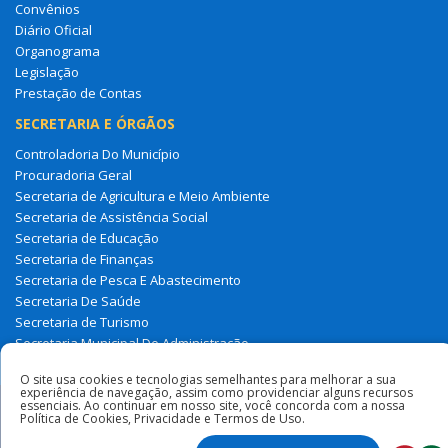
Convênios
Diário Oficial
Organograma
Legislação
Prestação de Contas
SECRETARIA E ÓRGÃOS
Controladoria Do Município
Procuradoria Geral
Secretaria de Agricultura e Meio Ambiente
Secretaria de Assistência Social
Secretaria de Educação
Secretaria de Finanças
Secretaria de Pesca E Abastecimento
Secretaria De Saúde
Secretaria de Turismo
Secretaria Municipal De Administração
Tesouro Municipal
O site usa cookies e tecnologias semelhantes para melhorar a sua
experiência de navegação, assim como providenciar alguns recursos
essenciais. Ao continuar em nosso site, você concorda com a nossa
Todos os direitos reservados à Prefeitura Municipal de Milagres
Política de Cookies, Privacidade e Termos de Uso.
Do Maranhão