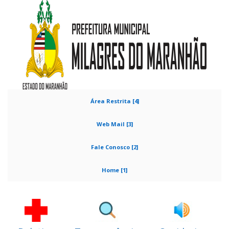
Área Restrita [4]
Web Mail [3]
Fale Conosco [2]
Home [1]