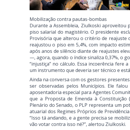
Mobilização contra pautas-bombas
Durante a Assembleia, Ziulkoski aproveitou 
piso salarial do magistério. O presidente es
Provisória que alterou o critério de reajuste
reajustou o piso em 5,4%, com impacto estima
após anos de silêncio diante de reajustes el
—, agora, quando o índice sinaliza 0,37%, o 
“injustiça” no cálculo. Essa incoerência fere 
um instrumento que deveria ser técnico e estáv
Ainda na conversa com os gestores presentes,
ser observadas pelos Municípios. Ele falou
aposentadoria especial para Agentes Comunitá
que a Proposta de Emenda à Constituição 
Plenário do Senado, o PLP representa um pote
atuarial dos Regimes Próprios de Previdência 
“Isso tá andando, e a gente precisa se mobil
vão votar contra isso né?”, alertou Ziulkoski.