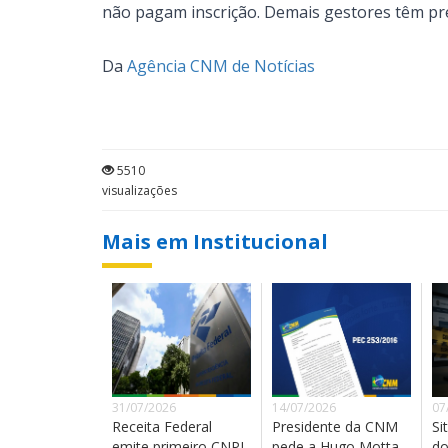
não pagam inscrição. Demais gestores têm pr
Da
Agência CNM de Notícias
5510
visualizações
Mais em Institucional
31/07/2026
14/07/2026
07
Receita Federal
Presidente da CNM
Si
emite primeiro CNPJ
pede a Hugo Motta
do