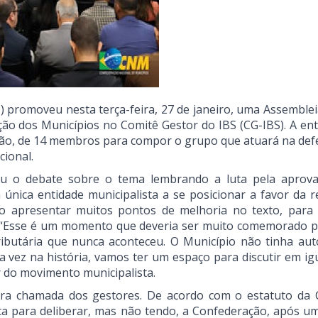
 promoveu nesta terça-feira, 27 de janeiro, uma Assemblei
ção dos Municípios no Comitê Gestor do IBS (CG-IBS). A ent
ação, de 14 membros para compor o grupo que atuará na def
cional.
riu o debate sobre o tema lembrando a luta pela aprov
única entidade municipalista a se posicionar a favor da r
o apresentar muitos pontos de melhoria no texto, para
. “Esse é um momento que deveria ser muito comemorado p
ibutária que nunca aconteceu. O Município não tinha au
ra vez na história, vamos ter um espaço para discutir em i
r do movimento municipalista.
eira chamada dos gestores. De acordo com o estatuto da
ta para deliberar, mas não tendo, a Confederação, após u