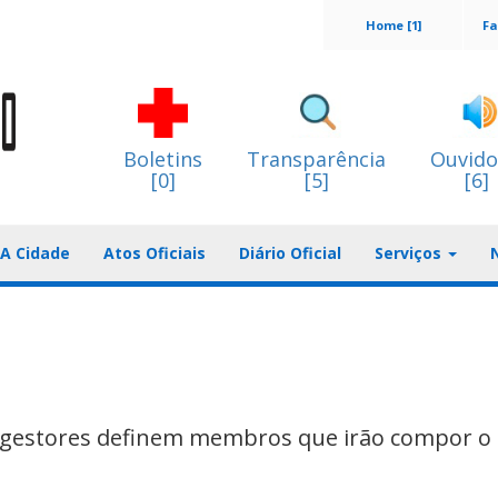
Home [1]
Fa
Boletins
Transparência
Ouvido
[0]
[5]
[6]
A Cidade
Atos Oficiais
Diário Oficial
Serviços
, gestores definem membros que irão compor o