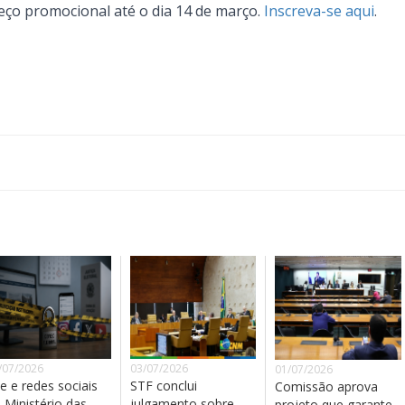
eço promocional até o dia 14 de março.
Inscreva-se aqui
.
/07/2026
03/07/2026
01/07/2026
te e redes sociais
STF conclui
Comissão aprova
 Ministério das
julgamento sobre
projeto que garante