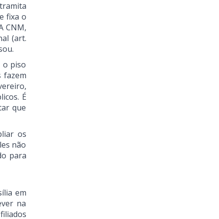
 tramita
 fixa o
 A CNM,
l (art.
isou.
 o piso
s fazem
ereiro,
icos. É
tar que
liar os
les não
do para
ília em
ever na
filiados