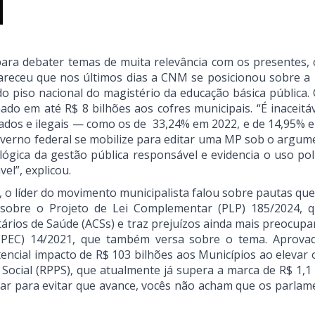
para debater temas de muita relevância com os presentes,
clareceu que nos últimos dias a CNM se posicionou sobre a
 do piso nacional do magistério da educação básica pública.
do em até R$ 8 bilhões aos cofres municipais. “É inaceitáv
evados e ilegais — como os de 33,24% em 2022, e de 14,95% 
governo federal se mobilize para editar uma MP sob o argum
a lógica da gestão pública responsável e evidencia o uso pol
el”, explicou.
 o líder do movimento municipalista falou sobre pautas qu
 sobre o Projeto de Lei Complementar (PLP) 185/2024, q
rios de Saúde (ACSs) e traz prejuízos ainda mais preocupa
(PEC) 14/2021, que também versa sobre o tema. Aprova
ncial impacto de R$ 103 bilhões aos Municípios ao elevar o 
Social (RPPS), que atualmente já supera a marca de R$ 1,1 
izar para evitar que avance, vocês não acham que os parlam