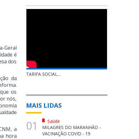
a-Geral
idade é
esa dos
TARIFA SOCIAL...
ação da
eforma.
 que os
or nós,
MAIS LIDAS
tonomia
gualdade
Saúde
01
MILAGRES DO MARANHÃO -
 CNM, a
VACINAÇÃO COVID - 19
ma hora