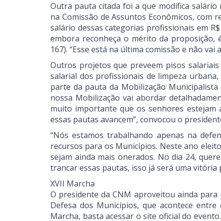
Outra pauta citada foi a que modifica salário
na Comissão de Assuntos Econômicos, com requ
salário dessas categorias profissionais em R
embora reconheça o mérito da proposição, é c
167). “Esse está na última comissão e não vai 
Outros projetos que preveem pisos salariais 
salarial dos profissionais de limpeza urbana
parte da pauta da Mobilização Municipalista 
nossa Mobilização vai abordar detalhadamen
muito importante que os senhores estejam a
essas pautas avancem”, convocou o president
“Nós estamos trabalhando apenas na defen
recursos para os Municípios. Neste ano eleit
sejam ainda mais onerados. No dia 24, quer
trancar essas pautas, isso já será uma vitória
XVII Marcha
O presidente da CNM aproveitou ainda para r
Defesa dos Municípios, que acontece entre o
Marcha, basta acessar o site oficial do evento