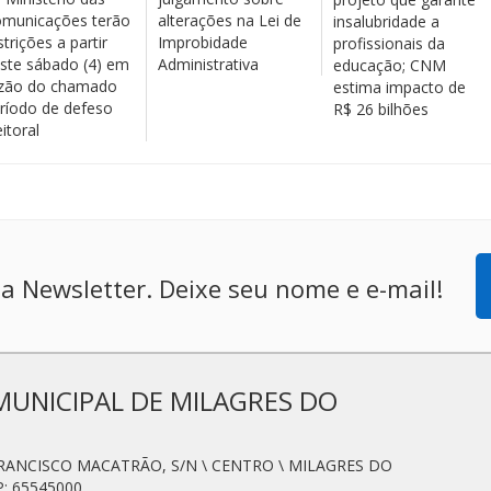
municações terão
alterações na Lei de
insalubridade a
strições a partir
Improbidade
profissionais da
ste sábado (4) em
Administrativa
educação; CNM
zão do chamado
estima impacto de
ríodo de defeso
R$ 26 bilhões
eitoral
a Newsletter. Deixe seu nome e e-mail!
MUNICIPAL DE MILAGRES DO
. FRANCISCO MACATRÃO, S/N \ CENTRO \ MILAGRES DO
: 65545000