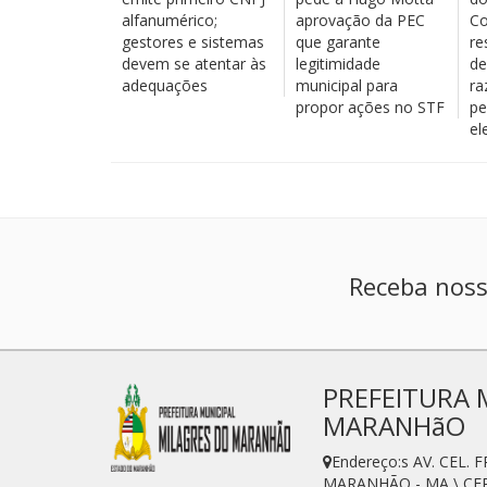
alfanumérico;
aprovação da PEC
Co
gestores e sistemas
que garante
re
devem se atentar às
legitimidade
de
adequações
municipal para
ra
propor ações no STF
pe
el
Receba noss
PREFEITURA 
MARANHãO
Endereço:s AV. CEL
MARANHÃO - MA \ CEP