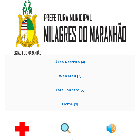
Área Restrita [4]
Web Mail [3]
Fale Conosco [2]
Home [1]