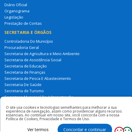
Diário Oficial
Organograma
Legislação
Prestação de Contas
SECRETARIA E ÓRGÃOS
Controladoria Do Município
Procuradoria Geral
Secretaria de Agricultura e Meio Ambiente
Secretaria de Assistência Social
Secretaria de Educação
Secretaria de Finanças
Secretaria de Pesca E Abastecimento
Secretaria De Saúde
Secretaria de Turismo
Secretaria Municipal De Administração
Tesouro Municipal
O site usa cookies e tecnologias semelhantes para melhorar a sua
experiência de navegação, assim como providenciar alguns recursos
essenciais. Ao continuar em nosso site, você concorda com a nossa
Todos os direitos reservados à Prefeitura Municipal de Milagres
Política de Cookies, Privacidade e Termos de Uso.
Do Maranhão
Ver termos
Concordar e continuar