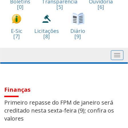
Boletins
Transparência
Ouvidoria
[0]
[5]
[6]
E-Sic
Licitações
Diário
[7]
[8]
[9]
Toggl
navig
Finanças
Primeiro repasse do FPM de janeiro será
creditado nesta sexta-feira (9); confira os
valores