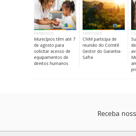
03/08/2026
16/07/2026
15
Municípios têm até 7
CNM participa de
Su
de agosto para
reunião do Comitê
de
solicitar acesso de
Gestor do Garantia-
av
equipamentos de
Safra
Mu
direitos humanos
am
pr
Receba noss