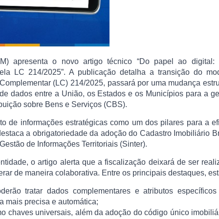
) apresenta o novo artigo técnico “Do papel ao digital:
 pela LC 214/2025”. A publicação detalha a transição do mo
ei Complementar (LC) 214/2025, passará por uma mudança estru
de dados entre a União, os Estados e os Municípios para a g
ibuição sobre Bens e Serviços (CBS).
o de informações estratégicas como um dos pilares para a ef
destaca a obrigatoriedade da adoção do Cadastro Imobiliário Br
estão de Informações Territoriais (Sinter).
tidade, o artigo alerta que a fiscalização deixará de ser real
erar de maneira colaborativa. Entre os principais destaques, est
oderão tratar dados complementares e atributos específicos
a mais precisa e automática;
 chaves universais, além da adoção do código único imobiliá