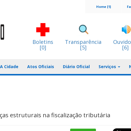
Home [1]
Fa
Boletins
Transparência
Ouvido
[0]
[5]
[6]
A Cidade
Atos Oficiais
Diário Oficial
Serviços
 estruturais na fiscalização tributária