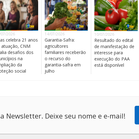
/07/2026
14/07/2026
10/07/2026
as celebra 21 anos
Garantia-Safra:
Resultado do edital
 atuação, CNM
agricultores
de manifestação de
alia desafios dos
familiares receberão
interesse para
nicípios na
o recurso do
execução do PAA
pliação da
garantia-safra em
está disponível
oteção social
julho
a Newsletter. Deixe seu nome e e-mail!