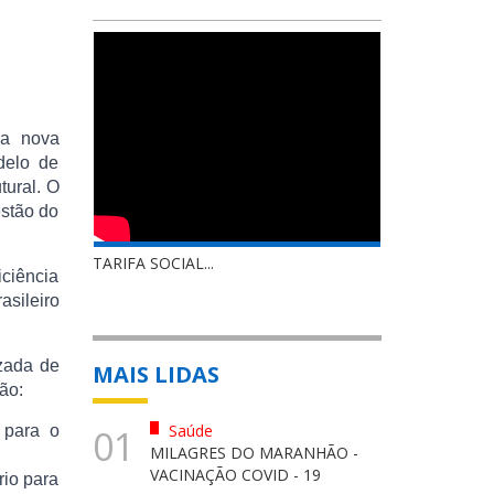
 a nova
delo de
tural. O
estão do
TARIFA SOCIAL...
iciência
asileiro
izada de
MAIS LIDAS
ão:
Saúde
 para o
01
MILAGRES DO MARANHÃO -
VACINAÇÃO COVID - 19
rio para