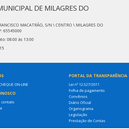
MUNICIPAL DE MILAGRES DO
. FRANCISCO MACATRÃO, S/N \ CENTRO \ MILAGRES DO
: 65545000
to: 08:00 às 13:00
15
OS
PORTAL DA TRANSPARÊNCIA
HEQUE ON-LINE
Lei nº 12.527/2011
Folha de pagamento
ONOSCO
Convênios
 contato
Diário Oficial
a
Organograma
Legislação
Prestação de Contas