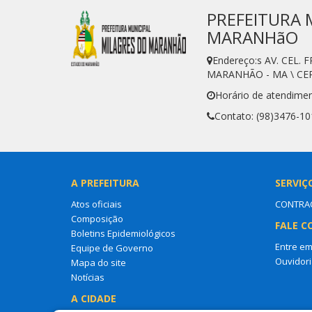
PREFEITURA 
MARANHãO
Endereço:s AV. CEL
MARANHÃO - MA \ CEP
Horário de atendimen
Contato: (98)3476-10
A PREFEITURA
SERVIÇ
Atos oficiais
CONTRAC
Composição
FALE C
Boletins Epidemiológicos
Entre em
Equipe de Governo
Ouvidori
Mapa do site
Notícias
A CIDADE