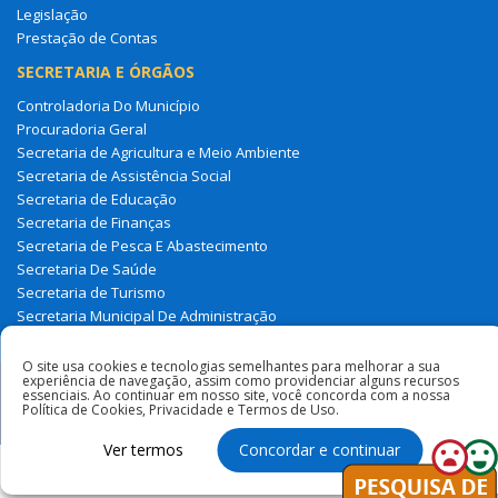
Legislação
Prestação de Contas
SECRETARIA E ÓRGÃOS
Controladoria Do Município
Procuradoria Geral
Secretaria de Agricultura e Meio Ambiente
Secretaria de Assistência Social
Secretaria de Educação
Secretaria de Finanças
Secretaria de Pesca E Abastecimento
Secretaria De Saúde
Secretaria de Turismo
Secretaria Municipal De Administração
Tesouro Municipal
O site usa cookies e tecnologias semelhantes para melhorar a sua
experiência de navegação, assim como providenciar alguns recursos
Todos os direitos reservados à Prefeitura Municipal de Milagres
essenciais. Ao continuar em nosso site, você concorda com a nossa
Política de Cookies, Privacidade e Termos de Uso.
Do Maranhão
Ver termos
Concordar e continuar