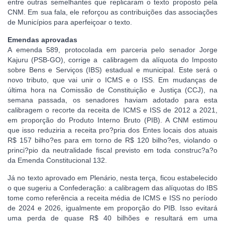
entre outras semelhantes que replicaram o texto proposto pela
CNM. Em sua fala, ele reforçou as contribuições das associações
de Municípios para aperfeiçoar o texto.
Emendas aprovadas
A emenda 589, protocolada em parceria pelo senador Jorge
Kajuru (PSB-GO), corrige a calibragem da alíquota do Imposto
sobre Bens e Serviços (IBS) estadual e municipal. Este será o
novo tributo, que vai unir o ICMS e o ISS. Em mudanças de
última hora na Comissão de Constituição e Justiça (CCJ), na
semana passada, os senadores haviam adotado para esta
calibragem o recorte da receita de ICMS e ISS de 2012 a 2021,
em proporção do Produto Interno Bruto (PIB). A CNM estimou
que isso reduziria a receita pro?pria dos Entes locais dos atuais
R$ 157 bilho?es para em torno de R$ 120 bilho?es, violando o
princi?pio da neutralidade fiscal previsto em toda construc?a?o
da Emenda Constitucional 132.
Já no texto aprovado em Plenário, nesta terça, ficou estabelecido
o que sugeriu a Confederação: a calibragem das alíquotas do IBS
tome como referência a receita média de ICMS e ISS no período
de 2024 e 2026, igualmente em proporção do PIB. Isso evitará
uma perda de quase R$ 40 bilhões e resultará em uma