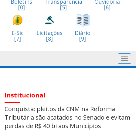
Boletins
Transparência
Ouvidoria
[0]
[5]
[6]
E-Sic
Licitações
Diário
[7]
[8]
[9]
Toggl
navig
Institucional
Conquista: pleitos da CNM na Reforma
Tributária são acatados no Senado e evitam
perdas de R$ 40 bi aos Municípios