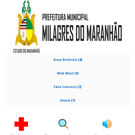
Área Restrita [4]
Web Mail [3]
Fale Conosco [2]
Home [1]