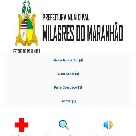
Área Restrita [4]
Web Mail [3]
Fale Conosco [2]
Home [1]