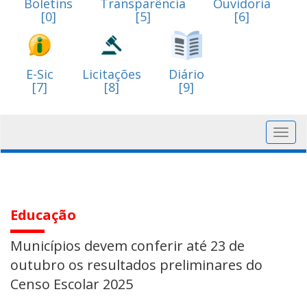
Boletins
Transparência
Ouvidoria
[0]
[5]
[6]
E-Sic
Licitações
Diário
[7]
[8]
[9]
Toggl
navig
Educação
Municípios devem conferir até 23 de
outubro os resultados preliminares do
Censo Escolar 2025